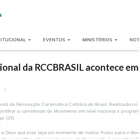
TITUCIONAL
EVENTOS
MINISTÉRIOS
NOT
ional da RCCBRASIL acontece em 
al da Renovação Carismática Católica do Brasil. Realizada no
partilhar a caminhada do Movimento em nível nacional e progra
o (23).
 a Deus que esse seja um momento de muitos frutos para o Mov