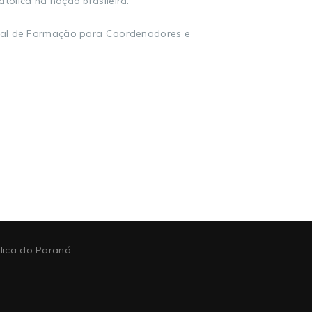
ólica na nação brasileira.
onal de Formação para Coordenadores e
ólica do Paraná