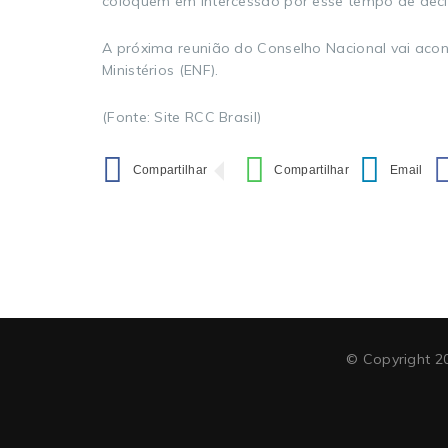
coloquem em intercessão por esse tempo de decisõ
A próxima reunião do Conselho Nacional vai aco
Ministérios (ENF).
(Fonte: Site RCC Brasil)
© Copyright 20