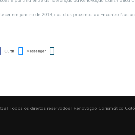
es e partilha entre as lideranças da Renovação Carismática Cat
ntecer em janeiro de 2019, nos dias próximos ao Encontro Naci
18 | Todos os direitos reservados | Renovação Carismática Cat