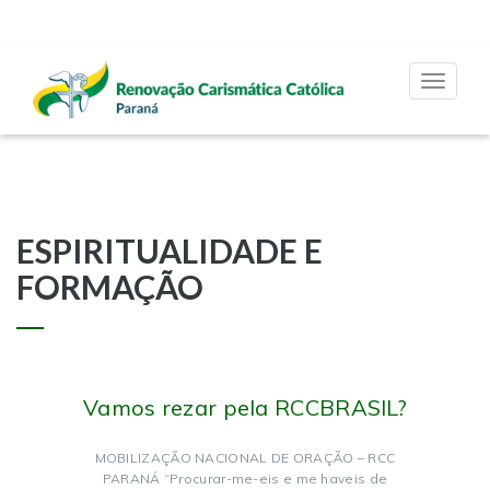
Toggle
navigat
ESPIRITUALIDADE E
FORMAÇÃO
Vamos rezar pela RCCBRASIL?
MOBILIZAÇÃO NACIONAL DE ORAÇÃO – RCC
PARANÁ “Procurar-me-eis e me haveis de