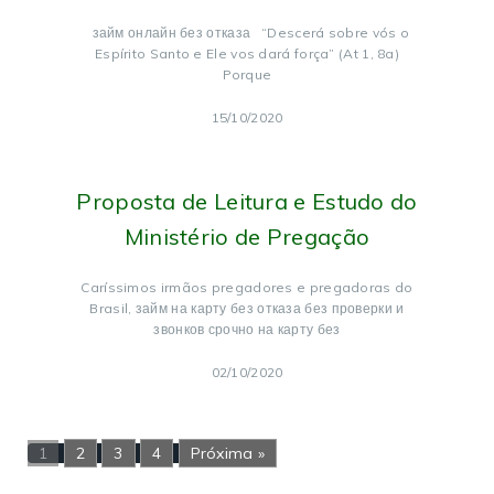
займ онлайн без отказа “Descerá sobre vós o
Espírito Santo e Ele vos dará força” (At 1, 8a)
Porque
15/10/2020
Proposta de Leitura e Estudo do
Ministério de Pregação
Caríssimos irmãos pregadores e pregadoras do
Brasil, займ на карту без отказа без проверки и
звонков срочно на карту без
02/10/2020
1
2
3
4
Próxima »