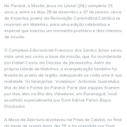
No Paraná, a Missão Jesus no Litoral (JNL) completa 15
anos e, entre os dias 28 de dezembro e 07 de janeiro, cerca
de trezentos jovens da Renovação Carismática Católica se
reuniram em Matinhos, para uma edição celebrativa e
especial que marcou um momento profético e dias intensos
de missão.
O Complexo Educacional Francisco dos Santos Junior serviu
mais uma vez como a base da missão, que foi coordenada
por Daniel Costa, da Diocese de Jacarezinho. Além da
própria cidade de Matinhos, a evangelização também foi
levada às praias da região, adequando-se cada uma à sua
realidade. Os laranjinhas “invadiram” Antonina, Guaratuba,
Ilha do Mel e Pontal do Paraná. Parte das equipes ficaram
por dois dias na Ilha dos Valadares, em Paranaguá, local
escolhido especialmente por Dom Edmar Peron, Bispo
Diocesano.
A Missa de Abertura aconteceu na Praia de Caiobá, no final
da tarde de quinta-feira, dia 28, e foi presidida por Dom