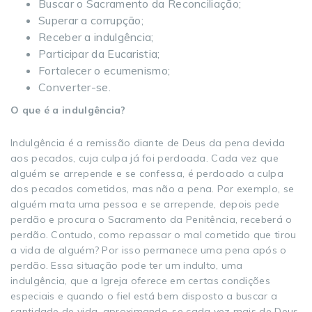
Buscar o Sacramento da Reconciliação;
Superar a corrupção;
Receber a indulgência;
Participar da Eucaristia;
Fortalecer o ecumenismo;
Converter-se.
O que é a indulgência?
Indulgência é a remissão diante de Deus da pena devida
aos pecados, cuja culpa já foi perdoada. Cada vez que
alguém se arrepende e se confessa, é perdoado a culpa
dos pecados cometidos, mas não a pena. Por exemplo, se
alguém mata uma pessoa e se arrepende, depois pede
perdão e procura o Sacramento da Penitência, receberá o
perdão. Contudo, como repassar o mal cometido que tirou
a vida de alguém? Por isso permanece uma pena após o
perdão. Essa situação pode ter um indulto, uma
indulgência, que a Igreja oferece em certas condições
especiais e quando o fiel está bem disposto a buscar a
santidade de vida, aproximando-se cada vez mais de Deus.