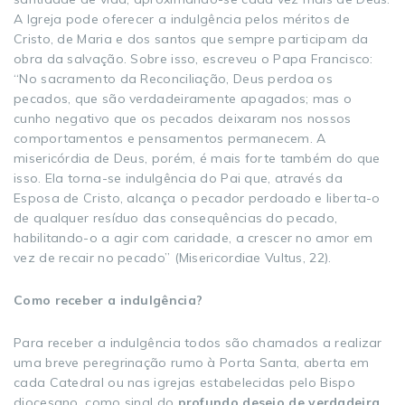
A Igreja pode oferecer a indulgência pelos méritos de
Cristo, de Maria e dos santos que sempre participam da
obra da salvação. Sobre isso, escreveu o Papa Francisco:
“No sacramento da Reconciliação, Deus perdoa os
pecados, que são verdadeiramente apagados; mas o
cunho negativo que os pecados deixaram nos nossos
comportamentos e pensamentos permanecem. A
misericórdia de Deus, porém, é mais forte também do que
isso. Ela torna-se indulgência do Pai que, através da
Esposa de Cristo, alcança o pecador perdoado e liberta-o
de qualquer resíduo das consequências do pecado,
habilitando-o a agir com caridade, a crescer no amor em
vez de recair no pecado” (Misericordiae Vultus, 22).
Como receber a indulgência?
Para receber a indulgência todos são chamados a realizar
uma breve peregrinação rumo à Porta Santa, aberta em
cada Catedral ou nas igrejas estabelecidas pelo Bispo
diocesano, como sinal do
profundo desejo de verdadeira