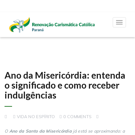
Toggle
navigat
Ano da Misericórdia: entenda
o significado e como receber
indulgências
VIDA NO ESPÍRITO
0 COMMENTS
O
Ano da Santo da Misericórdia
já está se aproximando: a