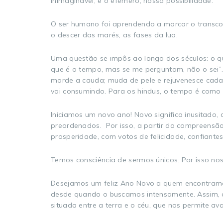
inimaginável, e o efêmero, nossa possibilidade.
O ser humano foi aprendendo a marcar o transcor
o descer das marés, as fases da lua.
Uma questão se impôs ao longo dos séculos: o qu
que é o tempo, mas se me perguntam, não o sei”.
morde a cauda; muda de pele e rejuvenesce cada
vai consumindo. Para os hindus, o tempo é como 
Iniciamos um novo ano! Novo significa inusitado
preordenados. Por isso, a partir da compreensão
prosperidade, com votos de felicidade, confiante
Temos consciência de sermos únicos. Por isso n
Desejamos um feliz Ano Novo a quem encontramo
desde quando o buscamos intensamente. Assim,
situada entre a terra e o céu, que nos permite av