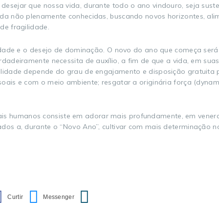
desejar que nossa vida, durante todo o ano vindouro, seja sust
inda não plenamente conhecidas, buscando novos horizontes, al
de fragilidade.
ividade e o desejo de dominação. O novo do ano que começa ser
rdadeiramente necessita de auxílio, a fim de que a vida, em sua
vilidade depende do grau de engajamento e disposição gratuita
oais e com o meio ambiente; resgatar a originária força (dynami
s humanos consiste em adorar mais profundamente, em venera
cados a, durante o “Novo Ano”, cultivar com mais determinação