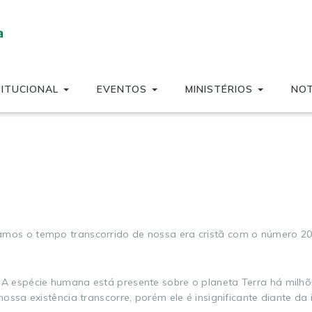
TITUCIONAL
EVENTOS
MINISTÉRIOS
NOT
os o tempo transcorrido de nossa era cristã com o número 201
 espécie humana está presente sobre o planeta Terra há milhõ
ossa existência transcorre, porém ele é insignificante diante da