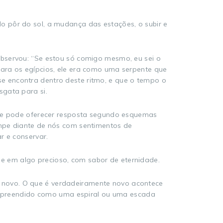
o pôr do sol, a mudança das estações, o subir e
observou: “Se estou só comigo mesmo, eu sei o
Para os egípcios, ele era como uma serpente que
e encontra dentro deste ritmo, e que o tempo o
sgata para si.
o se pode oferecer resposta segundo esquemas
ompe diante de nós com sentimentos de
r e conservar.
e em algo precioso, com sabor de eternidade.
 novo. O que é verdadeiramente novo acontece
mpreendido como uma espiral ou uma escada