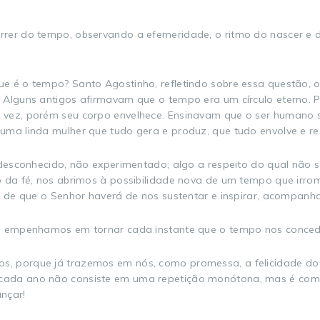
rer do tempo, observando a efemeridade, o ritmo do nascer e d
e é o tempo? Santo Agostinho, refletindo sobre essa questão, 
 Alguns antigos afirmavam que o tempo era um círculo eterno. 
 vez, porém seu corpo envelhece. Ensinavam que o ser humano s
uma linda mulher que tudo gera e produz, que tudo envolve e re
, desconhecido, não experimentado; algo a respeito do qual nã
 da fé, nos abrimos à possibilidade nova de um tempo que irr
s de que o Senhor haverá de nos sustentar e inspirar, acompanha
os empenhamos em tornar cada instante que o tempo nos conced
s, porque já trazemos em nós, como promessa, a felicidade do
 cada ano não consiste em uma repetição monótona, mas é co
ançar!