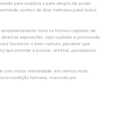
entada pela audácia e pela alegria de poder
imentando sonhos de dias melhores para todos.
á verdadeiramente novo se formos capazes de:
s diversas expressões, seja cuidada e promovida;
 para favorecer o bem comum; perceber que
s) que permite a poetas, artistas, pensadores,
r com maior intensidade, em sermos mais
 nossa condição humana, marcada por