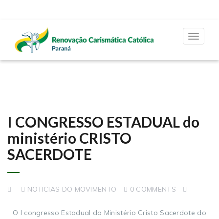
Toggle
navigat
I CONGRESSO ESTADUAL do
ministério CRISTO
SACERDOTE
NOTICIAS DO MOVIMENTO
0 COMMENTS
O I congresso Estadual do Ministério Cristo Sacerdote do