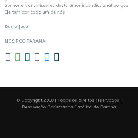
Senhor e transmissores deste amor incondissional do que
Ele tem por cada um de nós
Deniz José
MCS RCC PARANÁ
© Copyright 2018 | Todos os direitos reservados |
Renovação Carismática Católica do Paraná