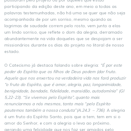
participando da edição deste ano, em meio a todas as
palavras testemunhadas, não há uma se quer que não seja
acompanhada de por um sorriso, mesmo quando as
lagrimas de saudade correm pelo rosto, vem junto a elas
um lindo sorriso, que reflete o dom da alegria, derramado
abundantemente na vida daqueles que se despojam a ser
missionários durante os dias do projeto no litoral de nosso
estado.
O Catecismo já destaca falando sobre alegria:
“É por este
poder do Espírito que os filhos de Deus podem (dar fruto.
Aquele que nos enxertou na verdadeira vida nos fará produzir
“o fruto do Espírito, que é amor, alegria, paz, longanimidade,
benignidade, bondade, fidelidade, mansidão, autodomínio” (Gl
5,22-23). “Se vivemos pelo Espírito”, quanto mais
renunciarmos a nós mesmos, tanto mais “pelo Espírito
pautemos também a nossa conduta”(A.24.3 – 736)
. A alegria
é um fruto do Espírito Santo, pois que a tem, tem em si o
amor do Senhor, e com a alegria o leva ao próximo,
gerando uma felicidade que nos faz ser amados pelo