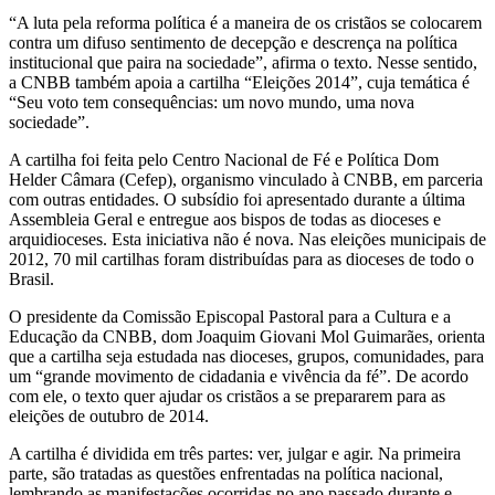
“A luta pela reforma política é a maneira de os cristãos se colocarem
contra um difuso sentimento de decepção e descrença na política
institucional que paira na sociedade”, afirma o texto. Nesse sentido,
a CNBB também apoia a cartilha “Eleições 2014”, cuja temática é
“Seu voto tem consequências: um novo mundo, uma nova
sociedade”.
A cartilha foi feita pelo Centro Nacional de Fé e Política Dom
Helder Câmara (Cefep), organismo vinculado à CNBB, em parceria
com outras entidades. O subsídio foi apresentado durante a última
Assembleia Geral e entregue aos bispos de todas as dioceses e
arquidioceses. Esta iniciativa não é nova. Nas eleições municipais de
2012, 70 mil cartilhas foram distribuídas para as dioceses de todo o
Brasil.
O presidente da Comissão Episcopal Pastoral para a Cultura e a
Educação da CNBB, dom Joaquim Giovani Mol Guimarães, orienta
que a cartilha seja estudada nas dioceses, grupos, comunidades, para
um “grande movimento de cidadania e vivência da fé”. De acordo
com ele, o texto quer ajudar os cristãos a se prepararem para as
eleições de outubro de 2014.
A cartilha é dividida em três partes: ver, julgar e agir. Na primeira
parte, são tratadas as questões enfrentadas na política nacional,
lembrando as manifestações ocorridas no ano passado durante e