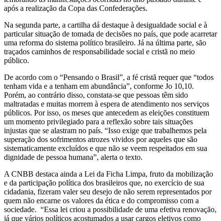
após a realização da Copa das Confederações.
Na segunda parte, a cartilha dá destaque à desigualdade social e à
particular situação de tomada de decisões no país, que pode acarretar
uma reforma do sistema político brasileiro. Já na última parte, são
traçados caminhos de responsabilidade social e cristã no meio
público.
De acordo com o “Pensando o Brasil”, a fé cristã requer que “todos
tenham vida e a tenham em abundância”, conforme Jo 10,10.
Porém, ao contrário disso, constata-se que pessoas têm sido
maltratadas e muitas morrem à espera de atendimento nos serviços
públicos. Por isso, os meses que antecedem as eleições constituem
um momento privilegiado para a reflexão sobre tais situações
injustas que se alastram no país. “Isso exige que trabalhemos pela
superação dos sofrimentos atrozes vividos por aqueles que são
sistematicamente excluídos e que não se veem respeitados em sua
dignidade de pessoa humana”, alerta o texto.
A CNBB destaca ainda a Lei da Ficha Limpa, fruto da mobilização
e da participação política dos brasileiros que, no exercício de sua
cidadania, fizeram valer seu desejo de não serem representados por
quem não encarne os valores da ética e do compromisso com a
sociedade. “Essa lei criou a possibilidade de uma efetiva renovação,
já que vários políticos acostumados a usar cargos eletivos como