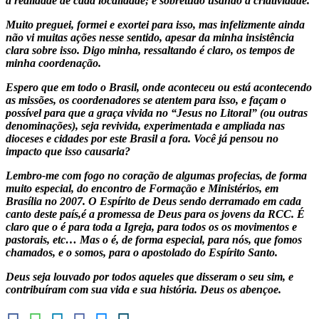
a realidade de cada localidade; e sobretudo usando a criatividade.
Muito preguei, formei e exortei para isso, mas infelizmente ainda
não vi muitas ações nesse sentido, apesar da minha insistência
clara sobre isso. Digo minha, ressaltando é claro, os tempos de
minha coordenação.
Espero que em todo o Brasil, onde aconteceu ou está acontecendo
as missões, os coordenadores se atentem para isso, e façam o
possível para que a graça vivida no “Jesus no Litoral” (ou outras
denominações), seja revivida, experimentada e ampliada nas
dioceses e cidades por este Brasil a fora. Você já pensou no
impacto que isso causaria?
Lembro-me com fogo no coração de algumas profecias, de forma
muito especial, do encontro de Formação e Ministérios, em
Brasília no 2007. O Espírito de Deus sendo derramado em cada
canto deste país,é a promessa de Deus para os jovens da RCC. É
claro que o é para toda a Igreja, para todos os os movimentos e
pastorais, etc… Mas o é, de forma especial, para nós, que fomos
chamados, e o somos, para o apostolado do Espírito Santo.
Deus seja louvado por todos aqueles que disseram o seu sim, e
contribuíram com sua vida e sua história. Deus os abençoe.