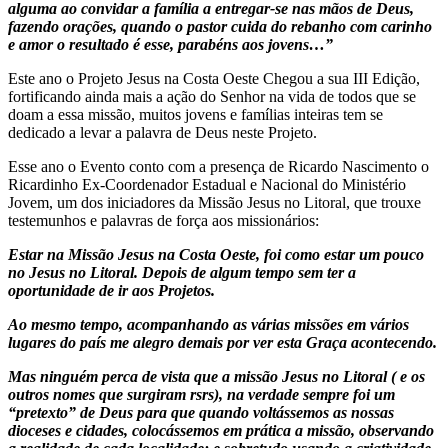
alguma ao convidar a família a entregar-se nas mãos de Deus,
fazendo orações, quando o pastor cuida do rebanho com carinho
e amor o resultado é esse, parabéns aos jovens…”
Este ano o Projeto Jesus na Costa Oeste Chegou a sua III Edição,
fortificando ainda mais a ação do Senhor na vida de todos que se
doam a essa missão, muitos jovens e famílias inteiras tem se
dedicado a levar a palavra de Deus neste Projeto.
Esse ano o Evento conto com a presença de Ricardo Nascimento o
Ricardinho Ex-Coordenador Estadual e Nacional do Ministério
Jovem, um dos iniciadores da Missão Jesus no Litoral, que trouxe
testemunhos e palavras de força aos missionários:
Estar na Missão Jesus na Costa Oeste, foi como estar um pouco
no Jesus no Litoral. Depois de algum tempo sem ter a
oportunidade de ir aos Projetos.
Ao mesmo tempo, acompanhando as várias missões em vários
lugares do país me alegro demais por ver esta Graça acontecendo.
Mas ninguém perca de vista que a missão Jesus no Litoral ( e os
outros nomes que surgiram rsrs), na verdade sempre foi um
“pretexto” de Deus para que quando voltássemos as nossas
dioceses e cidades, colocássemos em prática a missão, observando