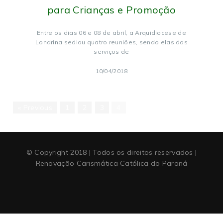
para Crianças e Promoção
Entre os dias 06 e 08 de abril, a Arquidiocese de
Londrina sediou quatro reuniões, sendo elas dos
serviços de
10/04/2018
« Previous
1
2
3
4
© Copyright 2018 | Todos os direitos reservados |
Renovação Carismática Católica do Paraná