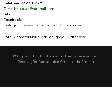
Telefone:
44-99184-7918
E-mail:
rccpvai@hotmail.com
Site:
Facebook:
Instagram:
www.instagram.com/rccparanavai
Foto:
Catedral Maria Mãe da Igreja – Paranavaí
© Copyright 2018 | Todos os direitos reservados |
Renovação Carismática Católica do Paraná