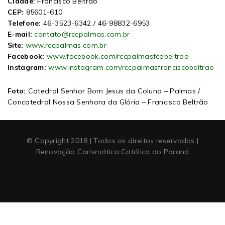
Cidade:
Francisco Beltrão
CEP:
85601-610
Telefone:
46-3523-6342 / 46-98832-6953
E-mail:
contato@rccpalmas.com.br
Site:
www.rccpalmas.com.br
Facebook:
www.facebook.com/rccpalmasfcobeltrao
Instagram:
www.instagram.com/rccpalmasfranciscobeltrao
Foto:
Catedral Senhor Bom Jesus da Coluna – Palmas /
Concatedral Nossa Senhora da Glória – Francisco Beltrão
© Copyright 2018 | Todos os direitos reservados |
Renovação Carismática Católica do Paraná