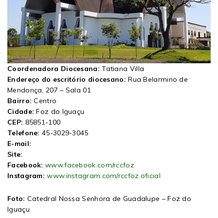
Coordenadora Diocesana:
Tatiana Villa
Endereço do escritório diocesano:
Rua Belarmino de
Mendonça, 207 – Sala 01
Bairro:
Centro
Cidade:
Foz do Iguaçu
CEP:
85851-100
Telefone:
45-3029-3045
E-mail:
Site:
Facebook:
www.facebook.com/rccfoz
Instagram:
www.instagram.com/rccfoz.oficial
Foto:
Catedral Nossa Senhora de Guadalupe – Foz do
Iguaçu